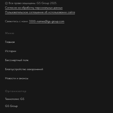
© Все права защищены. GS Group 2025.
Согласие на обработку персональных данных
Пользовательское соглашение об использовании сайта
Свяжитесь с нами:
1000-names@gs-group.com
Меню
Главная
Истории
Бессмертный полк
Благоустройство захоронений
Новости и анонсы
Организатор
Технополис GS
GS Group