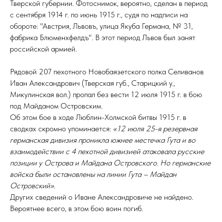
Тверской губернии. Фотоснимок, вероятно, сделан в период
с сентября 1914 г. по июнь 1915 г., судя по надписи на
обороте: "Австрия, Львовъ, улица Якуба Германа, № 31,
фабрика Блюменхфелдъ". В этот период Львов был занят
российской армией.
Рядовой 207 пехотного Новобаязетского полка Селиванов
Иван Александрович (Тверская губ., Старицкий у.,
Микулинская вол.) пропал без вести 12 июля 1915 г. в бою
под Майданом Островским.
Об этом бое в ходе Люблин-Холмской битвы 1915 г. в
сводках скромно упоминается:
«12 июля 25-я резервная
германская дивизия проникла южнее местечка Гута и во
взаимодействии с 4 пехотной дивизией атаковала русские
позиции у Острова и Майдана Островского. Но германские
войска были остановлены на линии Гута – Майдан
Островский»
.
Других сведений о Иване Александровиче не найдено.
Вероятнее всего, в этом бою воин погиб.